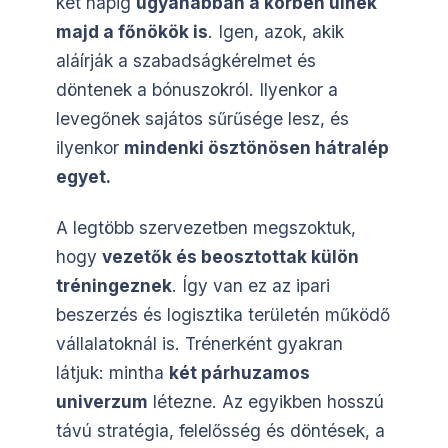
két napig
ugyanabban a körben ülnek
majd a főnökök is
. Igen, azok, akik
aláírják a szabadságkérelmet és
döntenek a bónuszokról. Ilyenkor a
levegőnek sajátos sűrűsége lesz, és
ilyenkor
mindenki ösztönösen hátralép
egyet.
A legtöbb szervezetben megszoktuk,
hogy
vezetők és beosztottak külön
tréningeznek
. Így van ez az ipari
beszerzés és logisztika területén működő
vállalatoknál is. Trénerként gyakran
látjuk: mintha
két párhuzamos
univerzum
létezne. Az egyikben hosszú
távú stratégia, felelősség és döntések, a