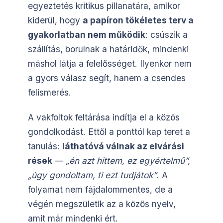
egyeztetés kritikus pillanatára, amikor
kiderül, hogy
a papíron tökéletes terv a
gyakorlatban nem működik
: csúszik a
szállítás, borulnak a határidők, mindenki
máshol látja a felelősséget. Ilyenkor nem
a gyors válasz segít, hanem a csendes
felismerés.
A vakfoltok feltárása indítja el a közös
gondolkodást. Ettől a ponttól kap teret a
tanulás:
láthatóvá válnak az elvárási
rések
—
„én azt hittem, ez egyértelmű”,
„úgy gondoltam, ti ezt tudjátok”
. A
folyamat nem fájdalommentes, de a
végén megszületik az a közös nyelv,
amit már mindenki ért.