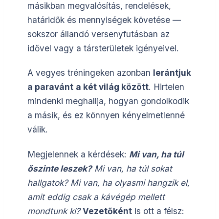
másikban megvalósítás, rendelések,
határidők és mennyiségek követése —
sokszor állandó versenyfutásban az
idővel vagy a társterületek igényeivel.
A vegyes tréningeken azonban
lerántjuk
a paravánt
a két világ között
. Hirtelen
mindenki meghallja, hogyan gondolkodik
a másik, és ez könnyen kényelmetlenné
válik.
Megjelennek a kérdések:
Mi van, ha túl
őszinte leszek?
Mi van, ha túl sokat
hallgatok? Mi van, ha olyasmi hangzik el,
amit eddig csak a kávégép mellett
mondtunk ki?
Vezetőként
is ott a félsz: