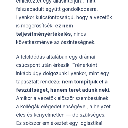
emlékeztet egy állásinterjúra, mint
felszabadult együtt gondolkodásra.
Ilyenkor kulcsfontosságú, hogy a vezetők
is megerősítsék:
ez nem
teljesítményértékelés
, nincs
következménye az őszinteségnek.
A feloldódás általában egy drámai
csúcspont után érkezik. Trénerként
inkább úgy dolgozunk ilyenkor, mint egy
tapasztalt rendező:
nem tompítjuk el a
feszültséget, hanem teret adunk neki
.
Amikor a vezetők először szembesülnek
a kollégák elégedetlenségével, a helyzet
éles és kényelmetlen — de szükséges.
Ez sokszor emlékeztet egy logisztikai