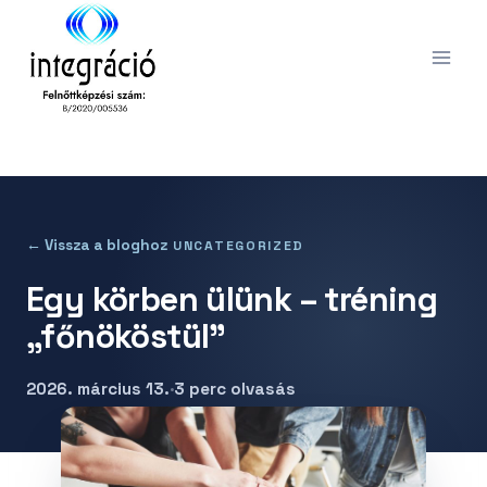
Skip
to
content
← Vissza a bloghoz
UNCATEGORIZED
Egy körben ülünk – tréning
„főnököstül”
2026. március 13.
·
3 perc olvasás