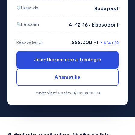
Budapest
Helyszín
4–12 fő · kiscsoport
Létszám
292.000 Ft
Részvételi díj
+ áfa / fő
Jelentkezem erre a tréningre
A tematika
Felnőttképzési szám: B/2020/005536