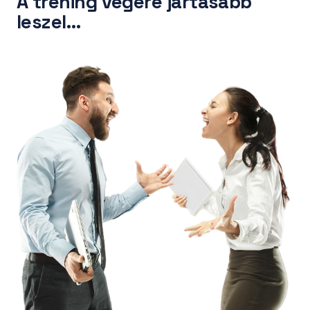
A tréning végére jártasabb
leszel…