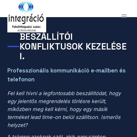
Skip
to
content
BESZÁLLÍTÓI
KONFLIKTUSOK KEZELÉSE
I.
Professzionális kommunikáció e-mailben és
telefonon
Fel kell hívni a legfontosabb beszállítódat, hogy
egy jelentős megrendelés törlésre került,
miközben meg kell kérni, hogy egy másik
terméket lead time-on belül szállítson. Ismerős
helyzet?
A tréning azoknak szól, akik napi szinten