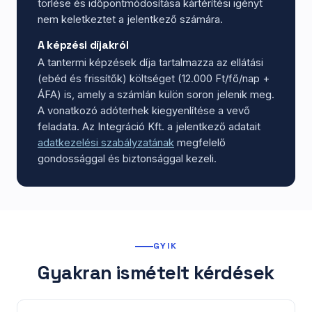
törlése és időpontmódosítása kártérítési igényt
nem keletkeztet a jelentkező számára.
A képzési díjakról
A tantermi képzések díja tartalmazza az ellátási
(ebéd és frissítők) költséget (12.000 Ft/fő/nap +
ÁFA) is, amely a számlán külön soron jelenik meg.
A vonatkozó adóterhek kiegyenlítése a vevő
feladata. Az Integráció Kft. a jelentkező adatait
adatkezelési szabályzatának
megfelelő
gondossággal és biztonsággal kezeli.
GYIK
Gyakran ismételt kérdések