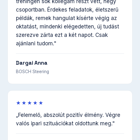
tréningen sok kollégám részt vett, négy
csoportban. Érdekes feladatok, életszerű
példák, remek hangulat kísérte végig az
oktatást, mindenki elégedetten, új tudást
szerezve zárta ezt a két napot. Csak
ajánlani tudom."
Dargai Anna
BOSCH Steering
★★★★★
„Felemelő, abszolút pozitív élmény. Végre
valós ipari szituációkat oldottunk meg."