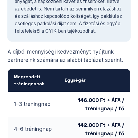
anyagát, a napközbeni kávét és frissítőket, illetve
az ebédet is. Nem tartalmaz semmilyen utazáshoz
és szálláshoz kapcsolódó költséget, így például az
esetleges parkolási díjat sem. A fizetési és egyéb
feltételekről a GYIK-ban tájékozódhat.
A díjból mennyiségi kedvezményt nyújtunk
partnereink számára az alábbi táblázat szerint.
Megrendelt
Egységár
tréningnapok
146.000 Ft + ÁFA /
1–3 tréningnap
tréningnap / fő
142.000 Ft + ÁFA /
4–6 tréningnap
tréningnap / fő