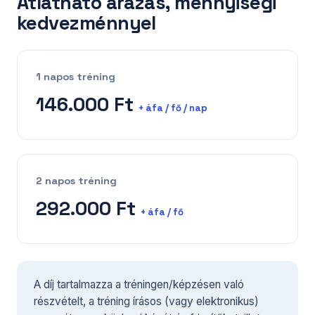
Átlátható árazás, mennyiségi
kedvezménnyel
1 napos tréning
146.000 Ft
+ áfa / fő / nap
2 napos tréning
292.000 Ft
+ áfa / fő
A díj tartalmazza a tréningen/képzésen való
részvételt, a tréning írásos (vagy elektronikus)