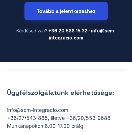
Tovább a jelentkezéshez
Kérdésed van?
+36 20 588 15 32
·
info@scm-
integracio.com
Ügyfélszolgálatunk elérhetősége:
info@scm-integracio.com
+36/27/543-885, illetve +36/20/553-9688
Munkanapokon 8.00-17.00 óráig